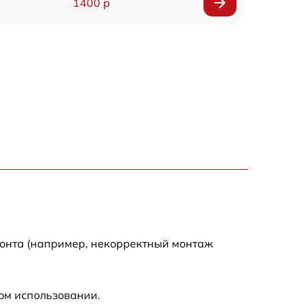
1400 р
1200 р
1200 р
1000 р
1800 р
900 р
1200 р
монта (например, некорректный монтаж
1300 р
ом использовании.