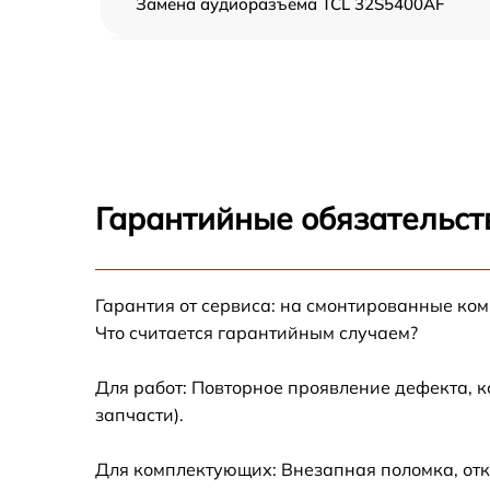
Замена аудиоразъема TCL 32S5400AF
Замена USB порта TCL 32S5400AF
Замена разъёмов (HDMI, DVI, Дисплей
порта) TCL 32S5400AF
Замена модуля Wi-Fi TCL 32S5400AF
Гарантийные обязательств
Ремонт цепи питания TCL 32S5400AF
Гарантия от сервиса: на смонтированные ко
Прошивка блока управления TCL 32S5400A
Что считается гарантийным случаем?
Замена лампы подсветки TCL 32S5400AF
Для работ: Повторное проявление дефекта, 
запчасти).
Замена контроллера TCL 32S5400AF
Для комплектующих: Внезапная поломка, отк