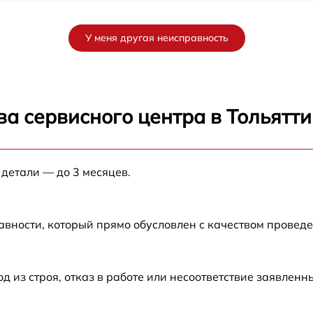
от 60 мин
У меня другая неисправность
от 60 мин
от 60 мин
а сервисного центра в Тольятти
от 60 мин
 детали — до 3 месяцев.
от 60 мин
от 60 мин
авности, который прямо обусловлен с качеством провед
от 60 мин
из строя, отказ в работе или несоответствие заявлен
от 60 мин