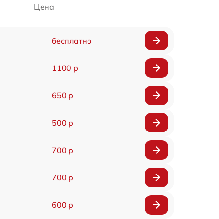
Цена
бесплатно
1100 р
650 р
500 р
700 р
700 р
600 р