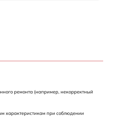
900 р
1100 р
500 р
800 р
1200 р
800 р
енного ремонта (например, некорректный
500 р
ным характеристикам при соблюдении
1200 р