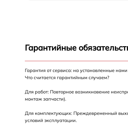
Чистка от пыли TCL 10 TABMAX
Замена стекла TCL 10 TABMAX
Замена динамика TCL 10 TABMAX
Гарантийные обязательств
Замена задней крышки TCL 10 TABMAX
Гарантия от сервиса: на установленные нами
Замена дисплея (экрана) TCL 10 TABMAX
Что считается гарантийным случаем?
Замена корпуса TCL 10 TABMAX
Для работ: Повторное возникновение неиспр
монтаж запчасти).
Замена аккумулятора TCL 10 TABMAX
Для комплектующих: Преждевременный выход 
Замена платы управления (мат.платы, мейн
условий эксплуатации.
платы) TCL 10 TABMAX