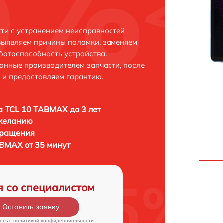
ти с устранением неисправностей
выявляем причины поломки, заменяем
ботоспособность устройства.
анные производителем запчасти, после
 и предоставляем гарантию.
 TCL 10 TABMAX до 3 лет
 желанию
бращения
BMAX от 35 минут
я со специалистом
Оставить заявку
есь c
политикой конфиденциальности